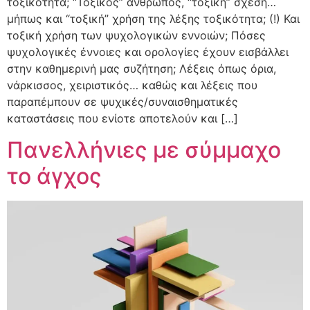
τοξικότητα; “Τοξικός” άνθρωπος, “τοξική” σχέση…
μήπως και “τοξική” χρήση της λέξης τοξικότητα; (!) Και
τοξική χρήση των ψυχολογικών εννοιών; Πόσες
ψυχολογικές έννοιες και ορολογίες έχουν εισβάλλει
στην καθημερινή μας συζήτηση; Λέξεις όπως όρια,
νάρκισσος, χειριστικός… καθώς και λέξεις που
παραπέμπουν σε ψυχικές/συναισθηματικές
καταστάσεις που ενίοτε αποτελούν και […]
Πανελλήνιες με σύμμαχο
το άγχος